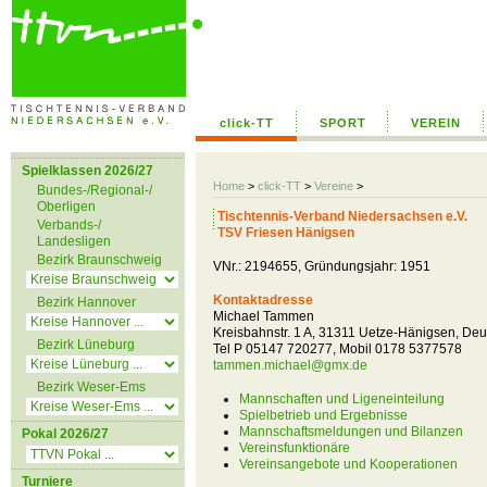
click-TT
SPORT
VEREIN
Spielklassen 2026/27
Home
>
click-TT
>
Vereine
>
Bundes-/Regional-/
Oberligen
Tischtennis-Verband Niedersachsen e.V.
Verbands-/
TSV Friesen Hänigsen
Landesligen
Bezirk Braunschweig
VNr.: 2194655, Gründungsjahr: 1951
Kontaktadresse
Bezirk Hannover
Michael Tammen
Kreisbahnstr. 1 A, 31311 Uetze-Hänigsen, De
Bezirk Lüneburg
Tel P 05147 720277, Mobil 0178 5377578
tammen.michael@gmx.de
Bezirk Weser-Ems
Mannschaften und Ligeneinteilung
Spielbetrieb und Ergebnisse
Mannschaftsmeldungen und Bilanzen
Pokal 2026/27
Vereinsfunktionäre
Vereinsangebote und Kooperationen
Turniere