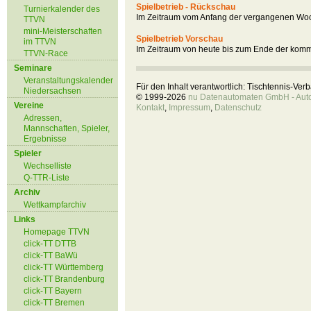
Spielbetrieb - Rückschau
Turnierkalender des
Im Zeitraum vom Anfang der vergangenen Woc
TTVN
mini-Meisterschaften
Spielbetrieb Vorschau
im TTVN
Im Zeitraum von heute bis zum Ende der kom
TTVN-Race
Seminare
Veranstaltungskalender
Für den Inhalt verantwortlich: Tischtennis-Ve
Niedersachsen
© 1999-2026
nu Datenautomaten GmbH - Autom
Vereine
Kontakt
,
Impressum
,
Datenschutz
Adressen,
Mannschaften, Spieler,
Ergebnisse
Spieler
Wechselliste
Q-TTR-Liste
Archiv
Wettkampfarchiv
Links
Homepage TTVN
click-TT DTTB
click-TT BaWü
click-TT Württemberg
click-TT Brandenburg
click-TT Bayern
click-TT Bremen