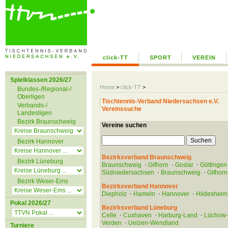
click-TT
SPORT
VEREIN
Spielklassen 2026/27
Home
>
click-TT
>
Bundes-/Regional-/
Oberligen
Tischtennis-Verband Niedersachsen e.V.
Verbands-/
Vereinssuche
Landesligen
Bezirk Braunschweig
Vereine suchen
Bezirk Hannover
Bezirksverband Braunschweig
Bezirk Lüneburg
Braunschweig
Gifhorn
Goslar
Göttingen
Südniedersachsen
Braunschweig
Gifhorn
Bezirk Weser-Ems
Bezirksverband Hannover
Diepholz
Hameln
Hannover
Hildesheim
Pokal 2026/27
Bezirksverband Lüneburg
Celle
Cuxhaven
Harburg-Land
Lüchow
Verden
Uelzen-Wendland
Turniere