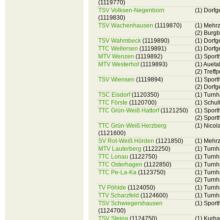
(1119770)
TSV Volksen-Negenborn
(1) Dorf
(1119830)
TSV Wachenhausen
(1119870)
(1) Mehr
(2) Burg
TSV Wahmbeck
(1119890)
(1) Dorf
TTC Wellersen
(1119891)
(1) Dorf
MTV Wenzen
(1119892)
(1) Spor
MTV Westerhof
(1119893)
(1) Aueta
(2) Treff
TSV Wiensen
(1119894)
(1) Sport
(2) Dorf
TSC Eisdorf
(1120350)
(1) Turnh
TTC Förste
(1120700)
(1) Schul
TTC Grün-Weiß Hattorf
(1121250)
(1) Sport
(2) Sport
TTC Grün-Weiß Herzberg
(1) Nicol
(1121600)
SV Rot-Weiß Hörden
(1121850)
(1) Mehr
MTV Lauterberg
(1122250)
(1) Turn
TTC Lonau
(1122750)
(1) Turn
TTC Osterhagen
(1122850)
(1) Turn
TTC Pe-La-Ka
(1123750)
(1) Turn
(2) Turn
TV Pöhlde
(1124050)
(1) Turn
TTV Scharzfeld
(1124600)
(1) Turnh
TSV Schwiegershausen
(1) Spor
(1124700)
TSV Steina
(1124750)
(1) Kurha