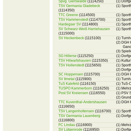
Spvg. Gierswalde
(1114250)
(1) Dorf
TSV Germania Gladebeck
(1) Spor
(1114350)
TTC Greene
(1114500)
(1) Spor
TSV Hammenstedt
(1114700)
(1) Spor
Hardegser SV
(1114800)
(1) Spor
SV Schwarz-Weiß Harriehausen
(1) Spor
(1115000)
SV Heckenbeck
(1115100)
(1) Turn
(2) DGH 
Gand
(3) Spie
SG Hillerse
(1115250)
(1) Dorf
TSV Hilwartshausen
(1115350)
(1) Kultu
TSV Hollenstedt
(1115650)
(1) Sport
(2) Dorfg
SC Hoppensen
(1115700)
(1) DGH 
SV Ilmetal
(1115900)
(1) Turn
TuS Kalefeld
(1116150)
(1) TuS-
TUSPO Kammerborn
(1116250)
(1) Mehr
Post SV Kreiensen
(1116550)
(1) PSV 
(2) Grun
TTC Kuventhal-Andershausen
(1) DGH 
(1116650)
TSV Langenholtensen
(1116700)
(1) Spor
TSV Germania Lauenberg
(1) Dorf
(1116800)
FC Lindau
(1116900)
(1) Mehr
SV Lütgenrode
(1116950)
(1) Dorf