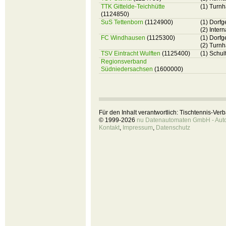
TTK Gittelde-Teichhütte
(1) Turnh
(1124850)
SuS Tettenborn
(1124900)
(1) Dorf
(2) Inte
FC Windhausen
(1125300)
(1) Dorf
(2) Turnh
TSV Eintracht Wulften
(1125400)
(1) Schul
Regionsverband
Südniedersachsen
(1600000)
Für den Inhalt verantwortlich: Tischtennis-Ve
© 1999-2026
nu Datenautomaten GmbH - Autom
Kontakt
,
Impressum
,
Datenschutz