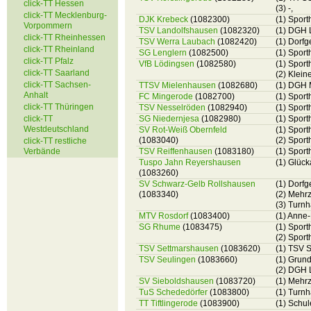
click-TT Hessen
(3) -,
click-TT Mecklenburg-
DJK Krebeck
(1082300)
(1) Sport
Vorpommern
TSV Landolfshausen
(1082320)
(1) DGH 
click-TT Rheinhessen
TSV Werra Laubach
(1082420)
(1) Dorf
click-TT Rheinland
SG Lenglern
(1082500)
(1) Sport
click-TT Pfalz
VfB Lödingsen
(1082580)
(1) Spor
click-TT Saarland
(2) Klei
click-TT Sachsen-
TTSV Mielenhausen
(1082680)
(1) DGH 
Anhalt
FC Mingerode
(1082700)
(1) Sport
click-TT Thüringen
TSV Nesselröden
(1082940)
(1) Spor
click-TT
SG Niedernjesa
(1082980)
(1) Spor
Westdeutschland
SV Rot-Weiß Obernfeld
(1) Sport
(1083040)
(2) Spor
click-TT restliche
Verbände
TSV Reiffenhausen
(1083180)
(1) Sport
Tuspo Jahn Reyershausen
(1) Glüc
(1083260)
SV Schwarz-Gelb Rollshausen
(1) Dorf
(1083340)
(2) Mehr
(3) Turnh
MTV Rosdorf
(1083400)
(1) Anne
SG Rhume
(1083475)
(1) Spor
(2) Spor
TSV Settmarshausen
(1083620)
(1) TSV 
TSV Seulingen
(1083660)
(1) Grun
(2) DGH 
SV Sieboldshausen
(1083720)
(1) Mehr
TuS Schededörfer
(1083800)
(1) Turn
TT Tiftlingerode
(1083900)
(1) Schul