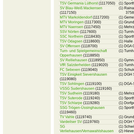
TSV Germania Lüthorst
(1117050)
(1) Sport
SV Blau-Weiß Mackensen
(1) Raina
(1117150)
3758
MTV Markoldendorf
(1117200)
(1) Geme
MTV Moringen
(1117300)
(1) Grun
MTV Naensen
(1117450)
(1) Mehr
SSV Nörten
(1117600)
(1) Turnh
SSC Northeim
(1118430)
(1) Sport
TSV Odagsen
(1118600)
(1) Hall
SV Offensen
(1118700)
(1) DGA O
Turn- und Spielgemeinschaft
(1) Turn
Opperhausen
(1118850)
SV Relliehausen
(1118950)
(1) Gymn
VfR Salzderhelden
(1119020)
(1) Turnh
FC Sebexen
(1119040)
(1) Schul
TSV Einigkeit Sievershausen
(1) DGH 
(1119080)
TSV Sohlingen
(1119100)
(1) DGA-S
VSSG Sudershausen
(1119160)
TSV Sudheim
(1119180)
(1) Mehr
TSV Suterode
(1119240)
(1) Sport
TSV Schlarpe
(1119280)
(1) Dorfg
SSG Trögen-Üssinghausen
(1) Spor
(1119460)
TV Vahle
(1119740)
(1) Grund
Vardeilser SV
(1119760)
(1) DGH 
SG
(1) Schw
Verliehausen/Vernawahlshausen
(2) Hieve