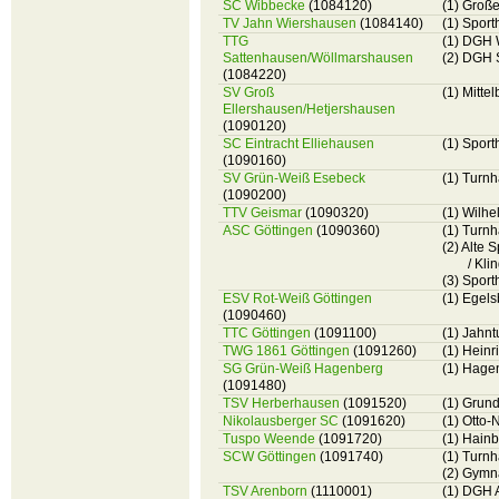
SC Wibbecke
(1084120)
(1) Groß
TV Jahn Wiershausen
(1084140)
(1) Spor
TTG
(1) DGH 
Sattenhausen/Wöllmarshausen
(2) DGH 
(1084220)
SV Groß
(1) Mitte
Ellershausen/Hetjershausen
(1090120)
SC Eintracht Elliehausen
(1) Sport
(1090160)
SV Grün-Weiß Esebeck
(1) Turn
(1090200)
TTV Geismar
(1090320)
(1) Wilh
ASC Göttingen
(1090360)
(1) Turnh
(2) Alte
/ Kli
(3) Sport
ESV Rot-Weiß Göttingen
(1) Egel
(1090460)
TTC Göttingen
(1091100)
(1) Jahnt
TWG 1861 Göttingen
(1091260)
(1) Heinr
SG Grün-Weiß Hagenberg
(1) Hage
(1091480)
TSV Herberhausen
(1091520)
(1) Grun
Nikolausberger SC
(1091620)
(1) Otto-
Tuspo Weende
(1091720)
(1) Hain
SCW Göttingen
(1091740)
(1) Turnh
(2) Gymna
TSV Arenborn
(1110001)
(1) DGH 