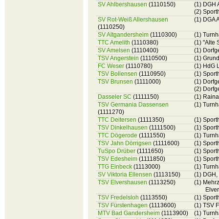
SV Ahlbershausen
(1110150)
(1) DGH 
(2) Sport
SV Rot-Weiß Allershausen
(1) DGA A
(1110250)
SV Altgandersheim
(1110300)
(1) Turn
TTC Amelith
(1110380)
(1) "Alte
SV Amelsen
(1110400)
(1) Dorf
TSV Angerstein
(1110500)
(1) Grun
FC Weser
(1110780)
(1) HdG 
TSV Bollensen
(1110950)
(1) Sport
TSV Brunsen
(1111000)
(1) Dorf
(2) Dorf
Dasseler SC
(1111150)
(1) Raina
TSV Germania Dassensen
(1) Turnh
(1111270)
TTC Deitersen
(1111350)
(1) Sport
TSV Dinkelhausen
(1111500)
(1) Sport
TTC Dögerode
(1111550)
(1) Turnh
TSV Jahn Dörrigsen
(1111600)
(1) Spor
TuSpo Drüber
(1111650)
(1) Sport
TSV Edesheim
(1111850)
(1) Sport
TTG Einbeck
(1113000)
(1) Turn
SV Viktoria Ellensen
(1113150)
(1) DGH,
TSV Elvershausen
(1113250)
(1) Mehr
Elve
TSV Fredelsloh
(1113550)
(1) Spor
TSV Fürstenhagen
(1113600)
(1) TSV 
MTV Bad Gandersheim
(1113900)
(1) Turnh