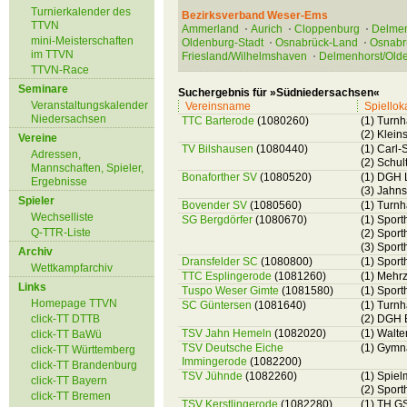
Turnierkalender des
Bezirksverband Weser-Ems
TTVN
Ammerland
Aurich
Cloppenburg
Delmen
mini-Meisterschaften
Oldenburg-Stadt
Osnabrück-Land
Osnabr
im TTVN
Friesland/Wilhelmshaven
Delmenhorst/Old
TTVN-Race
Seminare
Suchergebnis für »Südniedersachsen«
Veranstaltungskalender
Vereinsname
Spiellok
Niedersachsen
TTC Barterode
(1080260)
(1) Turn
(2) Klein
Vereine
TV Bilshausen
(1080440)
(1) Carl
Adressen,
(2) Schul
Mannschaften, Spieler,
Bonaforther SV
(1080520)
(1) DGH 
Ergebnisse
(3) Jahn
Spieler
Bovender SV
(1080560)
(1) Turn
Wechselliste
SG Bergdörfer
(1080670)
(1) Spor
Q-TTR-Liste
(2) Spor
(3) Spor
Archiv
Dransfelder SC
(1080800)
(1) Sport
Wettkampfarchiv
TTC Esplingerode
(1081260)
(1) Mehrz
Links
Tuspo Weser Gimte
(1081580)
(1) Spor
Homepage TTVN
SC Güntersen
(1081640)
(1) Turn
click-TT DTTB
(2) DGH 
TSV Jahn Hemeln
(1082020)
(1) Walt
click-TT BaWü
TSV Deutsche Eiche
(1) Gymna
click-TT Württemberg
Immingerode
(1082200)
click-TT Brandenburg
TSV Jühnde
(1082260)
(1) Spie
click-TT Bayern
(2) Spor
click-TT Bremen
TSV Kerstlingerode
(1082280)
(1) TH GS