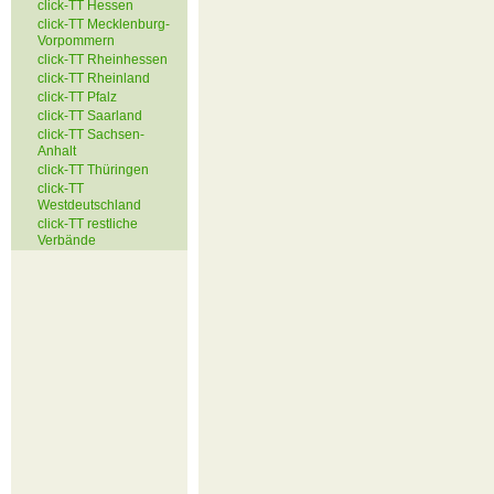
click-TT Hessen
click-TT Mecklenburg-
Vorpommern
click-TT Rheinhessen
click-TT Rheinland
click-TT Pfalz
click-TT Saarland
click-TT Sachsen-
Anhalt
click-TT Thüringen
click-TT
Westdeutschland
click-TT restliche
Verbände