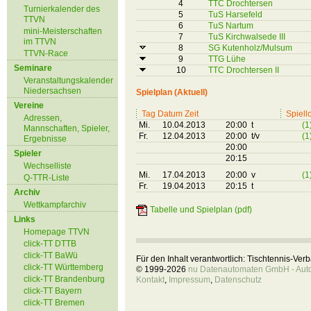
4
TTC Drochtersen
Turnierkalender des
5
TuS Harsefeld
TTVN
6
TuS Nartum
mini-Meisterschaften
7
TuS Kirchwalsede III
im TTVN
8
SG Kutenholz/Mulsum
TTVN-Race
9
TTG Lühe
Seminare
10
TTC Drochtersen II
Veranstaltungskalender
Niedersachsen
Spielplan (Aktuell)
Vereine
Tag Datum Zeit
Spiell
Adressen,
Mi.
10.04.2013
20:00 t
(1
Mannschaften, Spieler,
Fr.
12.04.2013
20:00 t/v
(1
Ergebnisse
20:00
Spieler
20:15
Wechselliste
Mi.
17.04.2013
20:00 v
(1
Q-TTR-Liste
Fr.
19.04.2013
20:15 t
Archiv
Wettkampfarchiv
Tabelle und Spielplan (pdf)
Links
Homepage TTVN
click-TT DTTB
click-TT BaWü
Für den Inhalt verantwortlich: Tischtennis-Ve
click-TT Württemberg
© 1999-2026
nu Datenautomaten GmbH - Autom
click-TT Brandenburg
Kontakt
,
Impressum
,
Datenschutz
click-TT Bayern
click-TT Bremen