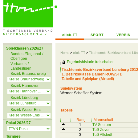
click-TT
SPORT
VEREIN
Spielklassen 2026/27
Home
>
click-TT
>
Tischtennis-Bezirksverband Lü
Bundes-/Regional-/
Oberligen
Ergebnishistorie freischalten ...
Verbands-/
Landesligen
Tischtennis-Bezirksverband Lüneburg 2012
Bezirk Braunschweig
1. Bezirksklasse Damen ROW/STD
Tabelle und Spielplan (Aktuell)
Bezirk Hannover
Spielsystem
Werner-Scheffler-System
Bezirk Lüneburg
Bezirk Weser-Ems
Tabelle
Rang
Mannschaft
Pokal 2026/27
1
TV Sottrum
2
TuS Zeven
3
TuS Alfstedt
Turniere