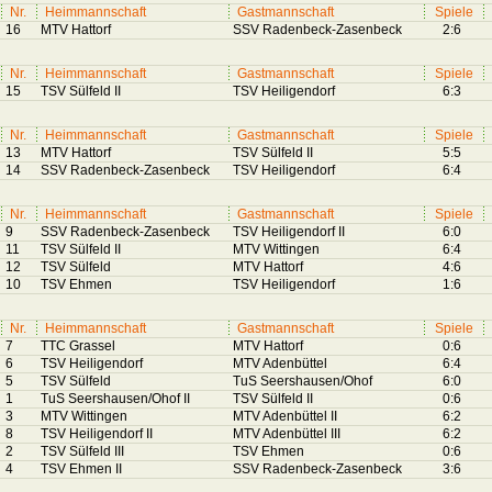
Nr.
Heimmannschaft
Gastmannschaft
Spiele
16
MTV Hattorf
SSV Radenbeck-Zasenbeck
2:6
Nr.
Heimmannschaft
Gastmannschaft
Spiele
15
TSV Sülfeld II
TSV Heiligendorf
6:3
Nr.
Heimmannschaft
Gastmannschaft
Spiele
13
MTV Hattorf
TSV Sülfeld II
5:5
14
SSV Radenbeck-Zasenbeck
TSV Heiligendorf
6:4
Nr.
Heimmannschaft
Gastmannschaft
Spiele
9
SSV Radenbeck-Zasenbeck
TSV Heiligendorf II
6:0
11
TSV Sülfeld II
MTV Wittingen
6:4
12
TSV Sülfeld
MTV Hattorf
4:6
10
TSV Ehmen
TSV Heiligendorf
1:6
Nr.
Heimmannschaft
Gastmannschaft
Spiele
7
TTC Grassel
MTV Hattorf
0:6
6
TSV Heiligendorf
MTV Adenbüttel
6:4
5
TSV Sülfeld
TuS Seershausen/Ohof
6:0
1
TuS Seershausen/Ohof II
TSV Sülfeld II
0:6
3
MTV Wittingen
MTV Adenbüttel II
6:2
8
TSV Heiligendorf II
MTV Adenbüttel III
6:2
2
TSV Sülfeld III
TSV Ehmen
0:6
4
TSV Ehmen II
SSV Radenbeck-Zasenbeck
3:6