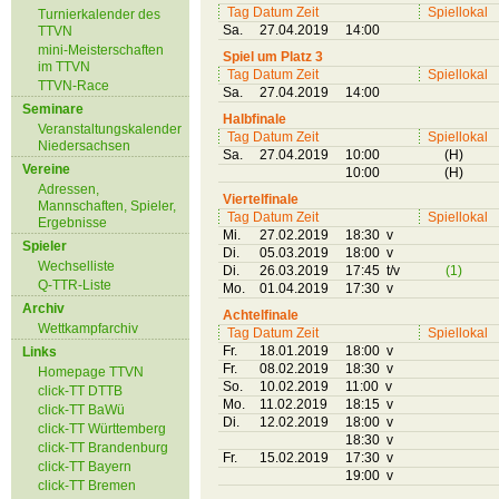
Tag Datum Zeit
Spiellokal
Turnierkalender des
Sa.
27.04.2019
14:00
TTVN
mini-Meisterschaften
Spiel um Platz 3
im TTVN
Tag Datum Zeit
Spiellokal
TTVN-Race
Sa.
27.04.2019
14:00
Seminare
Halbfinale
Veranstaltungskalender
Tag Datum Zeit
Spiellokal
Niedersachsen
Sa.
27.04.2019
10:00
(H)
Vereine
10:00
(H)
Adressen,
Viertelfinale
Mannschaften, Spieler,
Tag Datum Zeit
Spiellokal
Ergebnisse
Mi.
27.02.2019
18:30 v
Spieler
Di.
05.03.2019
18:00 v
Wechselliste
Di.
26.03.2019
17:45 t/v
(1)
Q-TTR-Liste
Mo.
01.04.2019
17:30 v
Archiv
Achtelfinale
Wettkampfarchiv
Tag Datum Zeit
Spiellokal
Fr.
18.01.2019
18:00 v
Links
Fr.
08.02.2019
18:30 v
Homepage TTVN
So.
10.02.2019
11:00 v
click-TT DTTB
Mo.
11.02.2019
18:15 v
click-TT BaWü
Di.
12.02.2019
18:00 v
click-TT Württemberg
18:30 v
click-TT Brandenburg
Fr.
15.02.2019
17:30 v
click-TT Bayern
19:00 v
click-TT Bremen