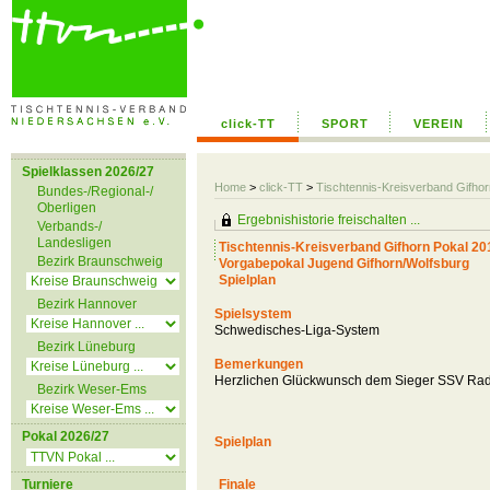
click-TT
SPORT
VEREIN
Spielklassen 2026/27
Home
>
click-TT
>
Tischtennis-Kreisverband Gifho
Bundes-/Regional-/
Oberligen
Ergebnishistorie freischalten ...
Verbands-/
Landesligen
Tischtennis-Kreisverband Gifhorn Pokal 20
Bezirk Braunschweig
Vorgabepokal Jugend Gifhorn/Wolfsburg
Spielplan
Bezirk Hannover
Spielsystem
Schwedisches-Liga-System
Bezirk Lüneburg
Bemerkungen
Herzlichen Glückwunsch dem Sieger SSV Ra
Bezirk Weser-Ems
Pokal 2026/27
Spielplan
Turniere
Finale