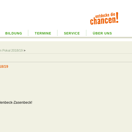
BILDUNG
TERMINE
SERVICE
ÜBER UNS
rn Pokal 2018/19
>
18/19
denbeck-Zasenbeck!